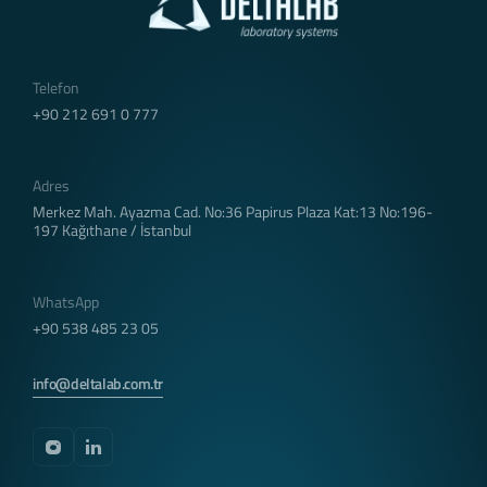
tarayıcınızı kapatıp sitemize tekrar geldiğinizde
silinir, kalıcı değillerdir.
3.2.Kalıcı Çerezler
Telefon
Bu tür çerezler tercihlerinizi hatırlamak için
+90 212 691 0 777
kullanılır ve tarayıcılar vasıtasıyla cihazınızda
depolanır Kalıcı çerezler, sitemizi ziyaret ettiğiniz
tarayıcınızı kapattıktan veya bilgisayarınızı
Adres
yeniden başlattıktan sonra bile saklı kalır.
Tarayıcınızın ayarlarından silinene kadar bu
Merkez Mah. Ayazma Cad. No:36 Papirus Plaza Kat:13 No:196-
197 Kağıthane / İstanbul
çerezler tarayıcınızın alt klasörlerinde tutulurlar.
Kalıcı çerezlerin bazı türleri; İnternet Sitesini
kullanım amacınız gibi hususlar göz önünde
WhatsApp
bulundurarak sizlere özel öneriler sunulması için
+90 538 485 23 05
kullanılabilmektedir.
Kalıcı çerezler sayesinde İnternet Sitemizi aynı
cihazla tekrardan ziyaret etmeniz durumunda,
info@deltalab.com.tr
cihazınızda İnternet Sitemiz tarafından
oluşturulmuş bir çerez olup olmadığı kontrol edilir
ve var ise, sizin siteyi daha önce ziyaret ettiğiniz
anlaşılır ve size iletilecek içerik bu doğrultuda