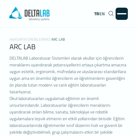
TR
EN
KİŞİSEL VERİLERİN
KORUNMASI
İNTERNET SİTESİ ÇEREZ POLİTİKASI
ANASAYFA
/
ÜRÜNLERİMİZ
/
ARC LAB
ARC LAB
Kişisel verileriniz; veri sorumlusu olarak Firma Adı
(Deltalab) tarafından işletilen
DELTALAB Laboratuvar Sistemleri olarak okullar için öğrencilerin
(www.deltalab.com) internet sitesini ziyaret
meraklarını uyandırarak potansiyellerini ortaya çıkartma amacına
edenlerin gizliliğini korumak Kurumumuzun önde
uygun estetik, ergonomik, müfredata ve uluslararası standartlara
gelen ilkelerindendir. Bu Çerez Kullanımı Politikası
uygun ama en önemlisi öğrencilerin ve öğretmenlerin güvenliğini
(“KVKK”), tüm web sitesi ziyaretçilerimize ve
ön planda tutan modern ve canlı eğitim laboratuvarları
kullanıcılarımıza hangi tür çerezlerin hangi
tasarlıyoruz.
koşullarda kullanıldığını açıklamaktadır.
Okul laboratuvarları uygulamalı eğitimin en önemli
Çerezler, bilgisayarınız ya da mobil cihazınız
unsurlarındandır. Laboratuvarlar öğrencilerin meraklarını
üzerinden ziyaret ettiğiniz internet siteleri
uyandırarak onları bilime, sanata, teknolojiye ve robotik
tarafından cihazınıza veya ağ sunucusuna
uygulamalara teşvik etmenin en etkili yollarından birisidir. Eğitim
depolanan küçük metin dosyalarıdır.
laboratuvarlarında öğretmenler sınıf düzenini hızlı ve güvenli bir
Genellikle ziyaret ettiğiniz internet sitesini
şekilde değiştirebilmeli, grup çalışmalarını etkin bir şekilde
kullanmanız sırasında size kişiselleştirilmiş bir