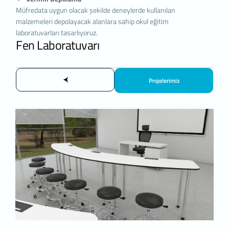
Çerezler, ziyaret ettiğiniz internet siteleri
Müfredata uygun olacak şekilde deneylerde kullanılan
tarafından tarayıcılar aracılığıyla cihazınıza veya
malzemeleri depolayacak alanlara sahip okul eğitim
ağ sunucusuna depolanan küçük metin
laboratuvarları tasarlıyoruz.
Fen Laboratuvarı
dosyalarıdır. Sitede tercih ettiğiniz dil ve diğer
ayarları içeren bu küçük metin dosyaları, siteye
bir sonraki ziyaretinizde tercihlerinizin
hatırlanmasına ve sitedeki deneyiminizi
Projelerimiz
iyileştirmek için hizmetlerimizde geliştirmeler
yapmamıza yardımcı olur. Böylece bir sonraki
ziyaretinizde daha iyi ve kişiselleştirilmiş bir
kullanım deneyimi yaşayabilirsiniz.
İnternet Sitemizde çerez kullanılmasının başlıca
amaçları aşağıda sıralanmaktadır:
İnternet sitesinin işlevselliğini ve
performansını arttırmak yoluyla sizlere
sunulan hizmetleri geliştirmek,
İnternet Sitesini iyileştirmek ve İnternet
Sitesi üzerinden yeni özellikler sunmak ve
sunulan özellikleri sizlerin tercihlerine göre
kişiselleştirmek;