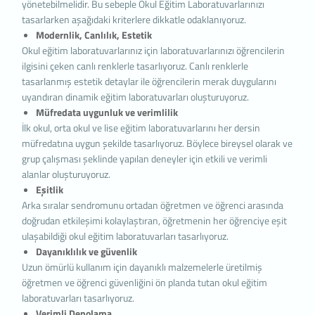
yönetebilmelidir. Bu sebeple Okul Eğitim Laboratuvarlarınızı
deneyim sunmak, sunulan hizmetleri geliştirmek
tasarlarken aşağıdaki kriterlere dikkatle odaklanıyoruz.
ve deneyiminizi iyileştirmek için kullanılır ve bir
Modernlik, Canlılık, Estetik
internet sitesinde gezinirken kullanım kolaylığına
Okul eğitim laboratuvarlarınız için laboratuvarlarınızı öğrencilerin
katkıda bulunabilir. Çerez kullanılmasını tercih
ilgisini çeken canlı renklerle tasarlıyoruz. Canlı renklerle
etmezseniz tarayıcınızın ayarlarından Çerezleri
tasarlanmış estetik detaylar ile öğrencilerin merak duygularını
silebilir ya da engelleyebilirsiniz. Ancak bunun
uyandıran dinamik eğitim laboratuvarları oluşturuyoruz.
internet sitemizi kullanımınızı etkileyebileceğini
Müfredata uygunluk ve verimlilik
hatırlatmak isteriz. Tarayıcınızdan Çerez
İlk okul, orta okul ve lise eğitim laboratuvarlarını her dersin
ayarlarınızı değiştirmediğiniz sürece bu sitede
müfredatına uygun şekilde tasarlıyoruz. Böylece bireysel olarak ve
çerez kullanımını kabul ettiğinizi varsayacağız.
grup çalışması şeklinde yapılan deneyler için etkili ve verimli
1. ÇEREZLERDE HANGİ TÜR VERİLER
alanlar oluşturuyoruz.
İŞLENİR?
Eşitlik
İnternet sitelerinde yer alan çerezlerde, türüne
Arka sıralar sendromunu ortadan öğretmen ve öğrenci arasında
bağlı olarak, siteyi ziyaret ettiğiniz cihazdaki
doğrudan etkileşimi kolaylaştıran, öğretmenin her öğrenciye eşit
tarama ve kullanım tercihlerinize ilişkin veriler
ulaşabildiği okul eğitim laboratuvarları tasarlıyoruz.
toplanmaktadır. Bu veriler, eriştiğiniz sayfalar,
Dayanıklılık ve güvenlik
incelediğiniz hizmet ve ürünler, tercih ettiğiniz dil
Uzun ömürlü kullanım için dayanıklı malzemelerle üretilmiş
seçeneği ve diğer tercihlerinize dair bilgileri
öğretmen ve öğrenci güvenliğini ön planda tutan okul eğitim
kapsamaktadır.
2. ÇEREZ NEDİR ve KULLANIM
laboratuvarları tasarlıyoruz.
AMAÇLARI NELERDİR?
Verimli Depolama