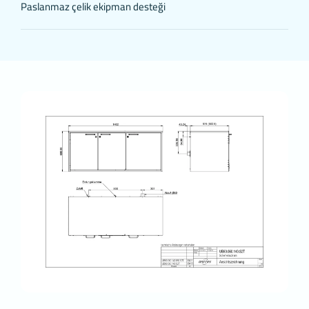
sitemize tekrar geldiğinizde silinir, kalıcı değillerdir.
Paslanmaz çelik ekipman desteği
3.2.Kalıcı Çerezler
Bu tür çerezler tercihlerinizi hatırlamak için kullanılır ve tarayıcılar
vasıtasıyla cihazınızda depolanır Kalıcı çerezler, sitemizi ziyaret
ettiğiniz tarayıcınızı kapattıktan veya bilgisayarınızı yeniden
başlattıktan sonra bile saklı kalır. Tarayıcınızın ayarlarından siline
kadar bu çerezler tarayıcınızın alt klasörlerinde tutulurlar.
Kalıcı çerezlerin bazı türleri; İnternet Sitesini kullanım amacınız gib
hususlar göz önünde bulundurarak sizlere özel öneriler sunulması
için kullanılabilmektedir.
Kalıcı çerezler sayesinde İnternet Sitemizi aynı cihazla tekrardan
ziyaret etmeniz durumunda, cihazınızda İnternet Sitemiz tarafınd
oluşturulmuş bir çerez olup olmadığı kontrol edilir ve var ise, sizin
siteyi daha önce ziyaret ettiğiniz anlaşılır ve size iletilecek içerik b
doğrultuda belirlenir ve böylelikle sizlere daha iyi bir hizmet sunulu
3.3.Zorunlu/Teknik Çerezler
Ziyaret ettiğiniz internet sitesinin düzgün şekilde çalışabilmesi içi
zorunlu çerezlerdir. Bu tür çerezlerin amacı, sitenin çalışmasını
sağlamak yoluyla gerekli hizmet sunmaktır. Örneğin, internet
sitesinin güvenli bölümlerine erişmeye, özelliklerini kullanabilmey
üzerinde gezinti yapabilmeye olanak verir.