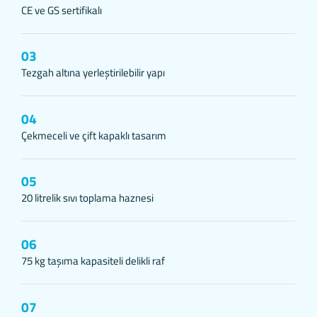
CE ve GS sertifikalı
yoluyla sizlere sunulan hizmetleri geliştirmek,
İnternet Sitesini iyileştirmek ve İnternet Sitesi üzerinden yeni
özellikler sunmak ve sunulan özellikleri sizlerin tercihlerine gö
03
kişiselleştirmek;
Tezgah altına yerleştirilebilir yapı
İnternet Sitesinin, sizin ve Kurum’un hukuki ve ticari güvenliği
teminini sağlamak, Site üzerinden sahte işlemlerin
gerçekleştirilmesini önlemek;
04
5651 sayılı Internet Ortamında Yapılan Yayınların Düzenlenme
Çekmeceli ve çift kapaklı tasarım
ve Bu Yayınlar Yoluyla İşlenen Suçlarla Mücadele Edilmesi
Hakkında Kanun ve Internet Ortamında Yapılan Yayınların
Düzenlenmesine Dair Usul ve Esaslar Hakkında Yönetmelik’te
05
kaynaklananlar başta olmak üzere, kanuni ve sözleşmesel
20 litrelik sıvı toplama haznesi
yükümlülüklerini yerine getirmek.
3.İNTERNET SİTEMİZDE KULLANILAN ÇEREZ
TÜRLERİ
06
3.1.Oturum Çerezleri
Oturum çerezlerini ziyaretinizi süresince internet sitesinin düzgün
75 kg taşıma kapasiteli delikli raf
bir şekilde çalışmasının teminini sağlamaktadır. Sitelerimizin ve
sizin, ziyaretinizde güvenliğini, sürekliliğini sağlamak gibi amaçlarl
07
kullanılırlar. Oturum çerezleri geçici çerezlerdir, siz tarayıcınızı kapa