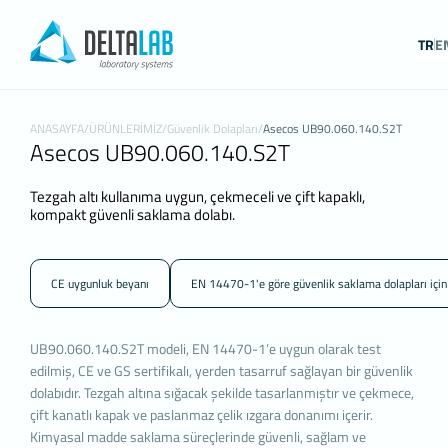
TR
E
KİŞİSEL VERİLERİN KORUNMASI
İNTERNET SİTESİ ÇEREZ POLİTİKASI
Kişisel verileriniz; veri sorumlusu olarak Firma Adı (Deltalab)
ANASAYFA
/
ÜRÜNLERİMİZ
/
Güvenlik Dolapları
/
Asecos UB90.060.140.S2T
Asecos UB90.060.140.S2T
tarafından işletilen (www.deltalab.com) internet sitesini ziyaret
edenlerin gizliliğini korumak Kurumumuzun önde gelen
ilkelerindendir. Bu Çerez Kullanımı Politikası (“KVKK”), tüm web sit
Tezgah altı kullanıma uygun, çekmeceli ve çift kapaklı,
ziyaretçilerimize ve kullanıcılarımıza hangi tür çerezlerin hangi
kompakt güvenli saklama dolabı.
koşullarda kullanıldığını açıklamaktadır.
Çerezler, bilgisayarınız ya da mobil cihazınız üzerinden ziyaret
ettiğiniz internet siteleri tarafından cihazınıza veya ağ sunucusun
CE uygunluk beyanı
EN 14470-1'e göre güvenlik saklama dolapları için
depolanan küçük metin dosyalarıdır.
Genellikle ziyaret ettiğiniz internet sitesini kullanmanız sırasında
size kişiselleştirilmiş bir deneyim sunmak, sunulan hizmetleri
UB90.060.140.S2T modeli, EN 14470-1’e uygun olarak test
geliştirmek ve deneyiminizi iyileştirmek için kullanılır ve bir intern
edilmiş, CE ve GS sertifikalı, yerden tasarruf sağlayan bir güvenlik
sitesinde gezinirken kullanım kolaylığına katkıda bulunabilir. Çerez
dolabıdır. Tezgah altına sığacak şekilde tasarlanmıştır ve çekmece,
kullanılmasını tercih etmezseniz tarayıcınızın ayarlarından Çerezle
çift kanatlı kapak ve paslanmaz çelik ızgara donanımı içerir.
silebilir ya da engelleyebilirsiniz. Ancak bunun internet sitemizi
Kimyasal madde saklama süreçlerinde güvenli, sağlam ve