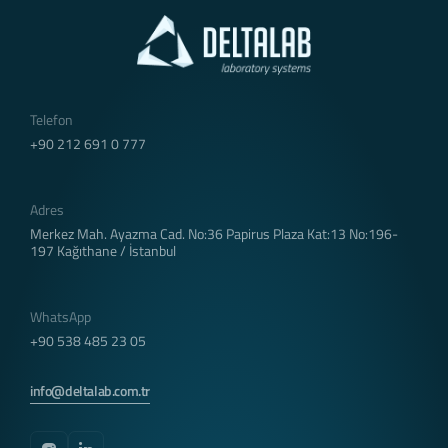
Telefon
+90 212 691 0 777
Adres
Merkez Mah. Ayazma Cad. No:36 Papirus Plaza Kat:13 No:196-
197 Kağıthane / İstanbul
WhatsApp
+90 538 485 23 05
info@deltalab.com.tr