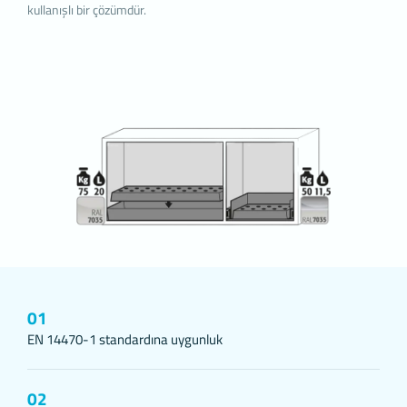
kullanımınızı etkileyebileceğini hatırlatmak isteriz. Tarayıcınızdan
kullanışlı bir çözümdür.
Çerez ayarlarınızı değiştirmediğiniz sürece bu sitede çerez
kullanımını kabul ettiğinizi varsayacağız.
1. ÇEREZLERDE HANGİ TÜR VERİLER İŞLENİR?
İnternet sitelerinde yer alan çerezlerde, türüne bağlı olarak, siteyi
ziyaret ettiğiniz cihazdaki tarama ve kullanım tercihlerinize ilişkin
veriler toplanmaktadır. Bu veriler, eriştiğiniz sayfalar, incelediğiniz
hizmet ve ürünler, tercih ettiğiniz dil seçeneği ve diğer tercihlerini
dair bilgileri kapsamaktadır.
2. ÇEREZ NEDİR ve KULLANIM AMAÇLARI NELERDİR?
Çerezler, ziyaret ettiğiniz internet siteleri tarafından tarayıcılar
aracılığıyla cihazınıza veya ağ sunucusuna depolanan küçük metin
dosyalarıdır. Sitede tercih ettiğiniz dil ve diğer ayarları içeren bu
küçük metin dosyaları, siteye bir sonraki ziyaretinizde tercihleriniz
hatırlanmasına ve sitedeki deneyiminizi iyileştirmek için
hizmetlerimizde geliştirmeler yapmamıza yardımcı olur. Böylece bi
01
sonraki ziyaretinizde daha iyi ve kişiselleştirilmiş bir kullanım
EN 14470-1 standardına uygunluk
deneyimi yaşayabilirsiniz.
İnternet Sitemizde çerez kullanılmasının başlıca amaçları aşağıda
sıralanmaktadır:
02
İnternet sitesinin işlevselliğini ve performansını arttırmak