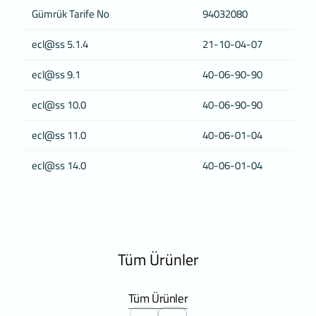
Politika’nın yürürlük tarihi güncellenecektir. Gizlilik Politikası
Gümrük Tarife No
94032080
Kurum’un internet sitesinde (www.deltalab.com) yayımlanır ve
kişisel veri sahiplerinin talebi üzerine ilgili kişilerin erişimine sunul
ecl@ss 5.1.4
21-10-04-07
Delta Laboratuvar Tezgah Sistemleri Tur. Gida Ins. Ith. Ihr. Paz. San
Tic. Ltd. Sti
Adres: Satış Ofisi: Merkez Mah. Ayazma Cad. No:36
ecl@ss 9.1
40-06-90-90
Papirus Plaza Kat:13 No:196-197 Kağıthane / İstanbul
Telefon: +
212 691 0 777
E – Posta:
info@deltalab.com.tr
Web Adresi:
ecl@ss 10.0
40-06-90-90
www.deltalab.com
ecl@ss 11.0
40-06-01-04
ecl@ss 14.0
40-06-01-04
Tüm Ürünler
Tüm Ürünler