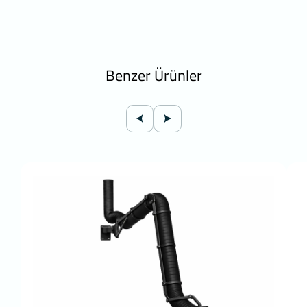
İnternet Sitesinin, sizin ve Kurum’un hukuki
ve ticari güvenliğinin teminini sağlamak, Site
üzerinden sahte işlemlerin
gerçekleştirilmesini önlemek;
5651 sayılı Internet Ortamında Yapılan
Benzer Ürünler
Yayınların Düzenlenmesi ve Bu Yayınlar
Yoluyla İşlenen Suçlarla Mücadele Edilmesi
Hakkında Kanun ve Internet Ortamında
Yapılan Yayınların Düzenlenmesine Dair Usul
ve Esaslar Hakkında Yönetmelik’ten
kaynaklananlar başta olmak üzere, kanuni ve
sözleşmesel yükümlülüklerini yerine
getirmek.
3.İNTERNET SİTEMİZDE KULLANILAN
ÇEREZ TÜRLERİ
3.1.Oturum Çerezleri
Oturum çerezlerini ziyaretinizi süresince internet
sitesinin düzgün bir şekilde çalışmasının teminini
sağlamaktadır. Sitelerimizin ve sizin, ziyaretinizde
güvenliğini, sürekliliğini sağlamak gibi amaçlarla
kullanılırlar. Oturum çerezleri geçici çerezlerdir, siz