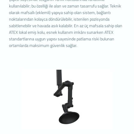
deneyim sunmak, sunulan hizmetleri geliştirmek
kullanılabilir; bu özelliği ile alan ve zaman tasarrufu sağlar. Teknik
ve deneyiminizi iyileştirmek için kullanılır ve bir
olarak mafsallı (eklemli) yapıya sahip olan sistem, bağlantı
internet sitesinde gezinirken kullanım kolaylığına
noktalarından kolayca döndürülebilir, istenilen pozisyonda
katkıda bulunabilir. Çerez kullanılmasını tercih
sabitlenebilir ve havada asılı kalabilir. En az üç mafsala sahip olan
etmezseniz tarayıcınızın ayarlarından Çerezleri
ATEX lokal emiş kolu, esnek kullanım imkânı sunarken ATEX
silebilir ya da engelleyebilirsiniz. Ancak bunun
standartlarına uygun yapısı sayesinde patlama riski bulunan
internet sitemizi kullanımınızı etkileyebileceğini
ortamlarda maksimum güvenlik sağlar.
hatırlatmak isteriz. Tarayıcınızdan Çerez
ayarlarınızı değiştirmediğiniz sürece bu sitede
çerez kullanımını kabul ettiğinizi varsayacağız.
1. ÇEREZLERDE HANGİ TÜR VERİLER
İŞLENİR?
İnternet sitelerinde yer alan çerezlerde, türüne
bağlı olarak, siteyi ziyaret ettiğiniz cihazdaki
tarama ve kullanım tercihlerinize ilişkin veriler
toplanmaktadır. Bu veriler, eriştiğiniz sayfalar,
incelediğiniz hizmet ve ürünler, tercih ettiğiniz dil
seçeneği ve diğer tercihlerinize dair bilgileri
kapsamaktadır.
2. ÇEREZ NEDİR ve KULLANIM
AMAÇLARI NELERDİR?