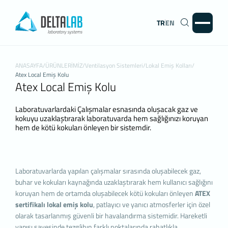
TR
EN
KİŞİSEL VERİLERİN
KORUNMASI
İNTERNET SİTESİ ÇEREZ POLİTİKASI
ANASAYFA
/
ÜRÜNLERİMİZ
/
Ventilasyon Sistemleri
/
Lokal Emiş Kolları
/
Atex Local Emiş Kolu
Kişisel verileriniz; veri sorumlusu olarak Firma Adı
Atex Local Emiş Kolu
(Deltalab) tarafından işletilen
(www.deltalab.com) internet sitesini ziyaret
Laboratuvarlardaki Çalışmalar esnasında oluşacak gaz ve
edenlerin gizliliğini korumak Kurumumuzun önde
kokuyu uzaklaştırarak laboratuvarda hem sağlığınızı koruyan
gelen ilkelerindendir. Bu Çerez Kullanımı Politikası
hem de kötü kokuları önleyen bir sistemdir.
(“KVKK”), tüm web sitesi ziyaretçilerimize ve
kullanıcılarımıza hangi tür çerezlerin hangi
koşullarda kullanıldığını açıklamaktadır.
Çerezler, bilgisayarınız ya da mobil cihazınız
Laboratuvarlarda yapılan çalışmalar sırasında oluşabilecek gaz,
üzerinden ziyaret ettiğiniz internet siteleri
buhar ve kokuları kaynağında uzaklaştırarak hem kullanıcı sağlığını
tarafından cihazınıza veya ağ sunucusuna
koruyan hem de ortamda oluşabilecek kötü kokuları önleyen
ATEX
depolanan küçük metin dosyalarıdır.
sertifikalı lokal emiş kolu
, patlayıcı ve yanıcı atmosferler için özel
Genellikle ziyaret ettiğiniz internet sitesini
olarak tasarlanmış güvenli bir havalandırma sistemidir. Hareketli
kullanmanız sırasında size kişiselleştirilmiş bir
yapısı sayesinde tezgâhın farklı noktalarında rahatlıkla