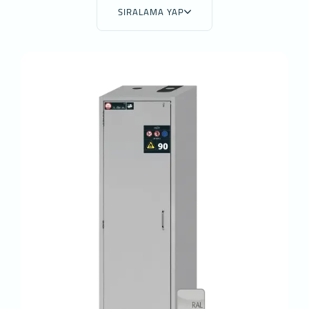
Çerezler, ziyaret ettiğiniz internet siteleri
SIRALAMA YAP
tarafından tarayıcılar aracılığıyla cihazınıza veya
ağ sunucusuna depolanan küçük metin
dosyalarıdır. Sitede tercih ettiğiniz dil ve diğer
ayarları içeren bu küçük metin dosyaları, siteye
bir sonraki ziyaretinizde tercihlerinizin
hatırlanmasına ve sitedeki deneyiminizi
iyileştirmek için hizmetlerimizde geliştirmeler
yapmamıza yardımcı olur. Böylece bir sonraki
ziyaretinizde daha iyi ve kişiselleştirilmiş bir
kullanım deneyimi yaşayabilirsiniz.
İnternet Sitemizde çerez kullanılmasının başlıca
amaçları aşağıda sıralanmaktadır:
İnternet sitesinin işlevselliğini ve
performansını arttırmak yoluyla sizlere
sunulan hizmetleri geliştirmek,
İnternet Sitesini iyileştirmek ve İnternet
Sitesi üzerinden yeni özellikler sunmak ve
sunulan özellikleri sizlerin tercihlerine göre
kişiselleştirmek;