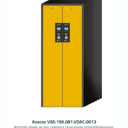
Asecos V90.196.081.VDAC:0013
Antrasit gövde ve sarı çekmece tasarımıyla otomatik kapanan,