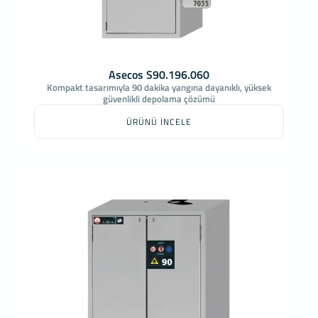
İnternet Sitesinin, sizin ve Kurum’un hukuki
ve ticari güvenliğinin teminini sağlamak, Site
üzerinden sahte işlemlerin
gerçekleştirilmesini önlemek;
5651 sayılı Internet Ortamında Yapılan
Asecos S90.196.060
Yayınların Düzenlenmesi ve Bu Yayınlar
Kompakt tasarımıyla 90 dakika yangına dayanıklı, yüksek
güvenlikli depolama çözümü
Yoluyla İşlenen Suçlarla Mücadele Edilmesi
Hakkında Kanun ve Internet Ortamında
ÜRÜNÜ İNCELE
Yapılan Yayınların Düzenlenmesine Dair Usul
ve Esaslar Hakkında Yönetmelik’ten
kaynaklananlar başta olmak üzere, kanuni ve
sözleşmesel yükümlülüklerini yerine
getirmek.
3.İNTERNET SİTEMİZDE KULLANILAN
ÇEREZ TÜRLERİ
3.1.Oturum Çerezleri
Oturum çerezlerini ziyaretinizi süresince internet
sitesinin düzgün bir şekilde çalışmasının teminini
sağlamaktadır. Sitelerimizin ve sizin, ziyaretinizde
güvenliğini, sürekliliğini sağlamak gibi amaçlarla
kullanılırlar. Oturum çerezleri geçici çerezlerdir, siz