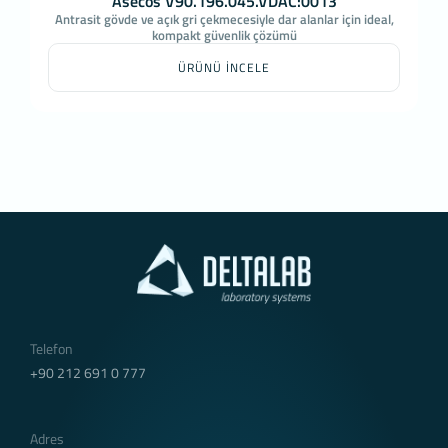
Asecos V90.196.045.VDAC:0013
Antrasit gövde ve açık gri çekmecesiyle dar alanlar için ideal,
kompakt güvenlik çözümü
ÜRÜNÜ İNCELE
Telefon
+90 212 691 0 777
Adres