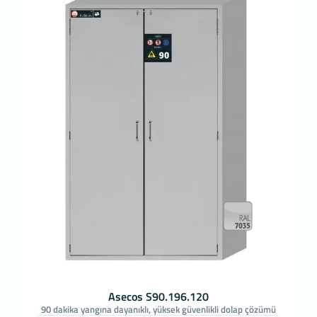
belirlenir ve böylelikle sizlere daha iyi bir hizmet
sunulur.
3.3.Zorunlu/Teknik Çerezler
Ziyaret ettiğiniz internet sitesinin düzgün şekilde
çalışabilmesi için zorunlu çerezlerdir. Bu tür
çerezlerin amacı, sitenin çalışmasını sağlamak
yoluyla gerekli hizmet sunmaktır. Örneğin,
internet sitesinin güvenli bölümlerine erişmeye,
özelliklerini kullanabilmeye, üzerinde gezinti
yapabilmeye olanak verir.
3.4.Analitik Çerezler
İnternet sitesinin kullanım şekli, ziyaret sıklığı ve
sayısı, hakkında bilgi toplayan ve ziyaretçilerin
siteye nasıl geçtiğini gösterirler. Bu tür çerezlerin
kullanım amacı, sitenin işleyiş biçimini
iyileştirerek performans arttırmak ve genel
eğilim yönünü belirlemektir. Ziyaretçi kimliklerinin
tespitini sağlayabilecek verileri içermezler.
Örneğin, gösterilen hata mesajı sayısı veya en
Asecos S90.196.120
çok ziyaret edilen sayfaları gösterirler.
90 dakika yangına dayanıklı, yüksek güvenlikli dolap çözümü
3.5.İşlevsel/Fonksiyonel Çerezler