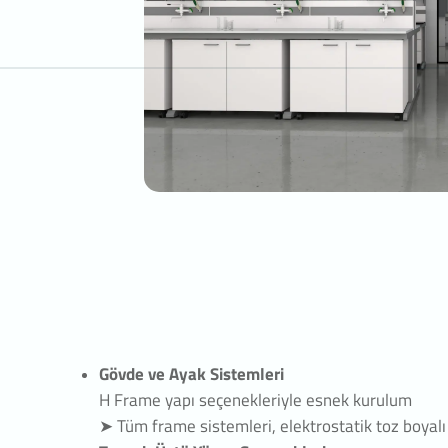
 Çerezler
inin kullanım şekli, ziyaret sıklığı ve sayısı, hakkında bilgi toplayan ve ziyaretç
eçtiğini gösterirler. Bu tür çerezlerin kullanım amacı, sitenin işleyiş biçimini
performans arttırmak ve genel eğilim yönünü belirlemektir. Ziyaretçi kimlikleri
ayabilecek verileri içermezler. Örneğin, gösterilen hata mesajı sayısı veya en 
H Frame Laboratuvar Tezgah Sistemi
sayfaları gösterirler.
l/Fonksiyonel Çerezler
ite içerisinde yaptığı seçimleri kaydederek bir sonraki ziyarette hatırlar. Bu tü
cı ziyaretçilere kullanım kolaylığı sağlamaktır. Örneğin, site kullanıcısının ziy
sayfada kullanıcı şifresini tekrar girmesini önler.
eme/Reklam Çerezleri
sunulan reklamların etkinliğinin ölçülmesi ve reklamların kaç kere görüntülen
 sağlarlar. Bu tür çerezlerin amacı, ziyaretçilerin ilgi alanlarına özelleştirilmi
unulmasıdır.
ziyaretçilerin gezinmelerine özel olarak ilgi alanlarının tespit edilmesini ve uy
nulmasını sağlarlar. Örneğin, ziyaretçiye gösterilen reklamın kısa süre içinde t
 engeller.
Gövde ve Ayak Sistemleri
ERCİHLERİ NASIL YÖNETİLİR?
H Frame yapı seçenekleriyle esnek kurulum
lanımına ilişkin tercihlerinizi değiştirmek ya da çerezleri engellemek veya silm
➤ Tüm frame sistemleri, elektrostatik toz boyalı 
yarlarını değiştirmeniz yeterlidir.