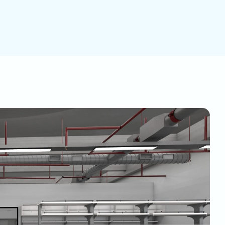
 teminini
maçlarla
ğinizde
epolanır
ıcınızın
da,
 var ise,
ir ve
ür
internet
ilmeye