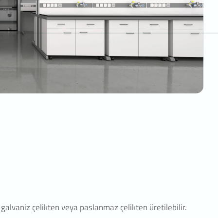
ilerin
nin
çok
r
aret
diğinin
ş
gun
ekrar
ek için
galvaniz çelikten veya paslanmaz çelikten üretilebilir.