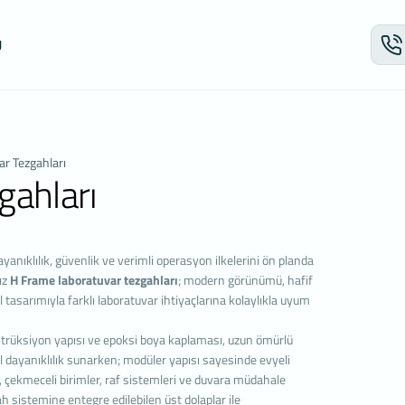
U
 VERİLERİN KORUNMASI
SİTESİ ÇEREZ POLİTİKASI
riniz; veri sorumlusu olarak Firma Adı (Deltalab) tarafından işletilen
r Tezgahları
.com) internet sitesini ziyaret edenlerin gizliliğini korumak Kurumumuzun ö
gahları
r. Bu Çerez Kullanımı Politikası (“KVKK”), tüm web sitesi ziyaretçilerimize ve
ıza hangi tür çerezlerin hangi koşullarda kullanıldığını açıklamaktadır.
isayarınız ya da mobil cihazınız üzerinden ziyaret ettiğiniz internet siteleri tar
ya ağ sunucusuna depolanan küçük metin dosyalarıdır.
yanıklılık, güvenlik ve verimli operasyon ilkelerini ön planda
aret ettiğiniz internet sitesini kullanmanız sırasında size kişiselleştirilmiş bi
ız
H Frame laboratuvar tezgahları
; modern görünümü, hafif
n hizmetleri geliştirmek ve deneyiminizi iyileştirmek için kullanılır ve bir in
 tasarımıyla farklı laboratuvar ihtiyaçlarına kolaylıkla uyum
nirken kullanım kolaylığına katkıda bulunabilir. Çerez kullanılmasını tercih e
ayarlarından Çerezleri silebilir ya da engelleyebilirsiniz. Ancak bunun internet 
nstrüksiyon yapısı ve epoksi boya kaplaması, uzun ömürlü
etkileyebileceğini hatırlatmak isteriz. Tarayıcınızdan Çerez ayarlarınızı
 dayanıklılık sunarken; modüler yapısı sayesinde evyeli
niz sürece bu sitede çerez kullanımını kabul ettiğinizi varsayacağız.
r, çekmeceli birimler, raf sistemleri ve duvara müdahale
ERDE HANGİ TÜR VERİLER İŞLENİR?
 sistemine entegre edilebilen üst dolaplar ile