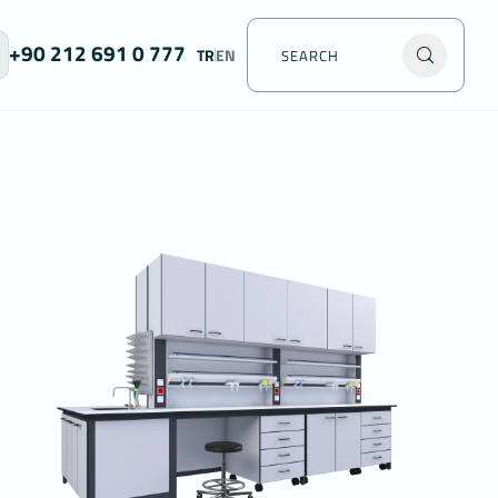
+90 212 691 0 777
TR
EN
nde gelen
afından
r deneyim
ternet
tmezseniz
sitemizi