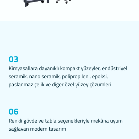
ki tarama
diğiniz
adır.
ağ
içeren bu
edeki
ce bir
03
Kimyasallara dayanıklı kompakt yüzeyler, endüstriyel
tleri
seramik, nano seramik, polipropilen , epoksi,
nulan
paslanmaz çelik ve diğer özel yüzey çözümleri.
te
06
 İşlenen
Renkli gövde ve tabla seçenekleriyle mekâna uyum
olmak
sağlayan modern tasarım