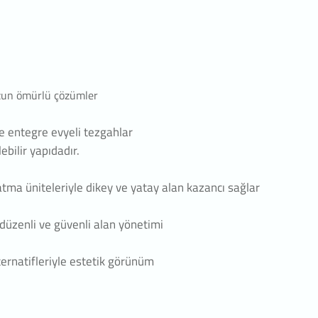
alnızca
alep
ekebilir,
likler ve
uzun ömürlü çözümler
yarak
ve entegre evyeli tezgahlar
erinin
lebilir yapıdadır.
um’un
gili
atma üniteleriyle dikey ve yatay alan kazancı sağlar
le düzenli ve güvenli alan yönetimi
thane /
ernatifleriyle estetik görünüm