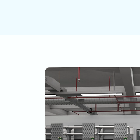
Çerezleri
rini ziyaretinizi süresince internet sitesinin düzgün bir şekilde çalışmasının
 Sitelerimizin ve sizin, ziyaretinizde güvenliğini, sürekliliğini sağlamak gibi a
Oturum çerezleri geçici çerezlerdir, siz tarayıcınızı kapatıp sitemize tekrar geldi
eğillerdir.
erezler
 tercihlerinizi hatırlamak için kullanılır ve tarayıcılar vasıtasıyla cihazınızda d
, sitemizi ziyaret ettiğiniz tarayıcınızı kapattıktan veya bilgisayarınızı yeniden
onra bile saklı kalır. Tarayıcınızın ayarlarından silinene kadar bu çerezler taray
de tutulurlar.
rin bazı türleri; İnternet Sitesini kullanım amacınız gibi hususlar göz önünde
izlere özel öneriler sunulması için kullanılabilmektedir.
er sayesinde İnternet Sitemizi aynı cihazla tekrardan ziyaret etmeniz durumun
ternet Sitemiz tarafından oluşturulmuş bir çerez olup olmadığı kontrol edilir ve
ha önce ziyaret ettiğiniz anlaşılır ve size iletilecek içerik bu doğrultuda belirlen
lere daha iyi bir hizmet sunulur.
/Teknik Çerezler
niz internet sitesinin düzgün şekilde çalışabilmesi için zorunlu çerezlerdir. Bu t
acı, sitenin çalışmasını sağlamak yoluyla gerekli hizmet sunmaktır. Örneğin, 
nli bölümlerine erişmeye, özelliklerini kullanabilmeye, üzerinde gezinti yapab