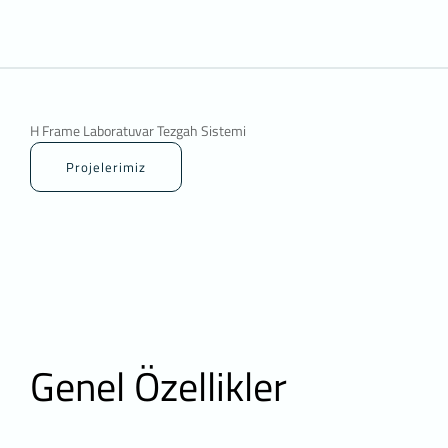
olanak verir.
3.4.Analitik
İnternet sites
siteye nasıl g
iyileştirerek 
tespitini sağl
H Frame Laboratuvar Tezgah Sistemi
ziyaret edilen 
3.5.İşlevse
Projelerimiz
Ziyaretçinin s
çerezlerin ama
ettiği her bir 
3.6. Hedefl
Ziyaretçilere 
hesaplanmasını
reklamların s
Aynı şekilde, 
içeriklerin su
Genel Özellikler
gösterilmesini
4.ÇEREZ T
Çerezlerin kul
tarayıcınızın a