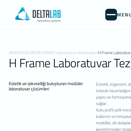
MEN
KİŞİSEL
İNTERNET 
Kişisel verile
ANASAYFA
/
ÜRÜNLERİMİZ
/
Laboratuvar Mobilyaları
/
H Frame Laboratuva
(www.deltalab
H Frame Laboratuvar Tez
ilkelerindendi
kullanıcılarım
Çerezler, bilg
cihazınıza ve
Estetik ve işlevselliği buluşturan modüler
Estetik, ergonomi, da
Genellikle ziy
laboratuvar çözümleri
tutarak tasarladığım
sunmak, sunula
yapısı ve fonksiyonel
sitesinde gezi
sağlar.
tarayıcınızın 
Kutu profil çelik ko
kullanımınızı 
kullanım ve kimyasal
değiştirmediği
modüller, alt dolapla
1. ÇEREZL
gerektirmeden tezgah