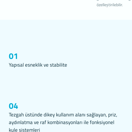
İnternet sitel
özelleştirilebilir.
ve kullanım ter
hizmet ve ürün
2. ÇEREZ 
Çerezler, ziyar
sunucusuna dep
küçük metin do
deneyiminizi 
01
sonraki ziyare
İnternet Site
Yapısal esneklik ve stabilite
İnternet s
geliştirme
İnternet S
özellikleri
İnternet S
üzerinden 
04
5651 sayıl
Suçlarla M
Tezgah üstünde dikey kullanım alanı sağlayan, priz,
Düzenlenm
aydınlatma ve raf kombinasyonları ile fonksiyonel
üzere, kan
kule sistemleri
3.İNTERN