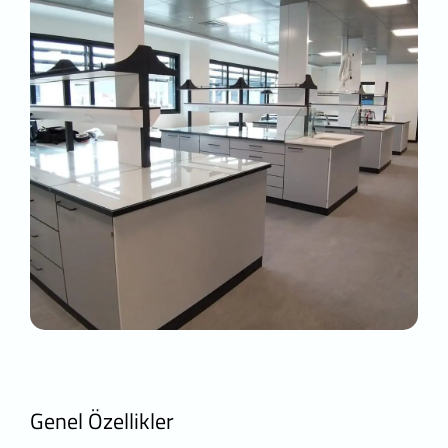
Delta Laboratuvar Tezgah Sistemleri Tur. Gid
Ayazma Cad. No:36 Papirus Plaza Kat:13
info@deltalab.com.tr
Web Adresi: www.d
Genel Özellikler