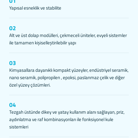
01
3.2.Kalıcı Çerezler
Yapısal esneklik ve stabilite
Bu tür çerezler tercihlerinizi hatırlamak iç
sitemizi ziyaret ettiğiniz tarayıcınızı kapa
Tarayıcınızın ayarlarından silinene kadar b
02
Kalıcı çerezlerin bazı türleri; İnternet S
Alt ve üst dolap modülleri, çekmeceli üniteler, evyeli sistemler
öneriler sunulması için kullanılabilmekted
ile tamamen kişiselleştirilebilir yapı
Kalıcı çerezler sayesinde İnternet Sitemi
Sitemiz tarafından oluşturulmuş bir çerez 
ettiğiniz anlaşılır ve size iletilecek içerik
03
3.3.Zorunlu/Teknik Çerezler
Kimyasallara dayanıklı kompakt yüzeyler, endüstriyel seramik,
Ziyaret ettiğiniz internet sitesinin düzgün
nano seramik, polipropilen , epoksi, paslanmaz çelik ve diğer
sitenin çalışmasını sağlamak yoluyla ger
erişmeye, özelliklerini kullanabilmeye, üz
özel yüzey çözümleri.
3.4.Analitik Çerezler
İnternet sitesinin kullanım şekli, ziyaret s
04
geçtiğini gösterirler. Bu tür çerezlerin k
genel eğilim yönünü belirlemektir. Ziyaretç
Tezgah üstünde dikey ve yatay kullanım alanı sağlayan, priz,
gösterilen hata mesajı sayısı veya en çok 
aydınlatma ve raf kombinasyonları ile fonksiyonel kule
3.5.İşlevsel/Fonksiyonel Çerezler
sistemleri
Ziyaretçinin site içerisinde yaptığı seçim
ziyaretçilere kullanım kolaylığı sağlamaktır