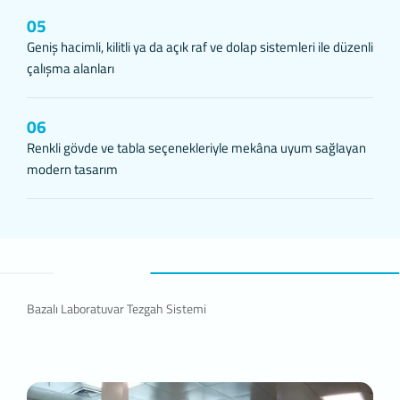
şifresini tekrar girmesini önler.
05
3.6. Hedefleme/Reklam Çerezleri
Geniş hacimli, kilitli ya da açık raf ve dolap sistemleri ile düzenli
Ziyaretçilere sunulan reklamların etkinl
çalışma alanları
sağlarlar. Bu tür çerezlerin amacı, ziyaretç
Aynı şekilde, ziyaretçilerin gezinmelerine 
sunulmasını sağlarlar. Örneğin, ziyaretçiy
06
4.ÇEREZ TERCİHLERİ NASIL YÖ
Renkli gövde ve tabla seçenekleriyle mekâna uyum sağlayan
Çerezlerin kullanımına ilişkin tercihlerin
modern tasarım
ayarlarını değiştirmeniz yeterlidir.
Birçok tarayıcı çerezleri kontrol edebilmen
çerezleri kabul etme ya da bir internet si
uyarılma seçeneği sunar.
Aynı zamanda, daha önce tarayıcınıza ka
Çerezleri devre dışı bırakır veya reddeder
tanıyamayacağımız ve ilişkilendiremeyeceğ
Bazalı Laboratuvar Tezgah Sistemi
çalışmayabilir. Tarayıcınızın ayarlarını aşağ
5.İNTERNET SİTESİ GİZLİLİK 
İnternet Sitesi Gizlilik Politikası …./…./…
durumunda Politika’nın yürürlük tarihi gün
(www.deltalab.com) yayımlanır ve kişisel ve