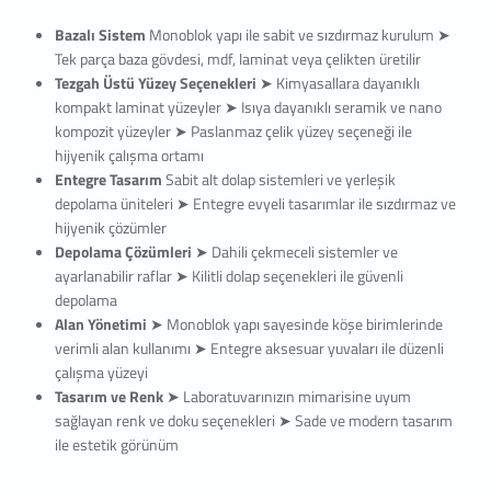
Bazalı Sistem
Monoblok yapı ile sabit ve sızdırmaz kurulum
➤
Tek parça baza gövdesi, mdf, laminat veya çelikten üretilir
Tezgah Üstü Yüzey Seçenekleri
➤ Kimyasallara dayanıklı
kompakt laminat yüzeyler
➤ Isıya dayanıklı seramik ve nano
kompozit yüzeyler
➤ Paslanmaz çelik yüzey seçeneği ile
hijyenik çalışma ortamı
Entegre Tasarım
Sabit alt dolap sistemleri ve yerleşik
depolama üniteleri
➤ Entegre evyeli tasarımlar ile sızdırmaz ve
hijyenik çözümler
Depolama Çözümleri
➤ Dahili çekmeceli sistemler ve
ayarlanabilir raflar
➤ Kilitli dolap seçenekleri ile güvenli
depolama
Alan Yönetimi
➤ Monoblok yapı sayesinde köşe birimlerinde
verimli alan kullanımı
➤ Entegre aksesuar yuvaları ile düzenli
çalışma yüzeyi
Tasarım ve Renk
➤ Laboratuvarınızın mimarisine uyum
sağlayan renk ve doku seçenekleri
➤ Sade ve modern tasarım
ile estetik görünüm