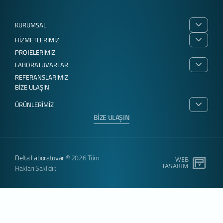
KURUMSAL
HİZMETLERİMİZ
PROJELERİMİZ
LABORATUVARLAR
REFERANSLARIMIZ
BİZE ULAŞIN
ÜRÜNLERİMİZ
BİZE ULAŞIN
Delta Laboratuvar
© 2026 Tüm
WEB
PEN
TASARIM
YAZI
Hakları Saklıdır.