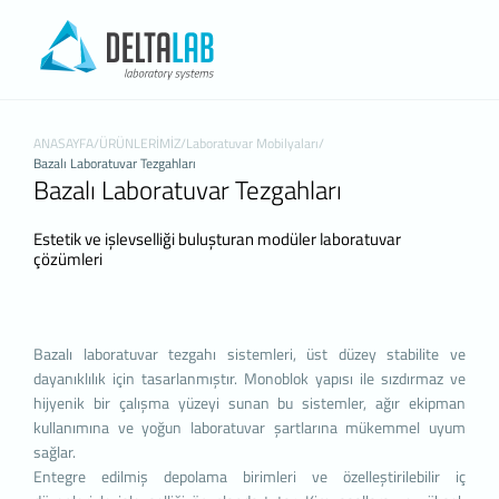
KİŞİSEL VERİLERİN KOR
İNTERNET SİTESİ ÇEREZ POLİT
Kişisel verileriniz; veri sorumlusu olarak
ANASAYFA
/
ÜRÜNLERİMİZ
/
Laboratuvar Mobilyaları
/
sitesini ziyaret edenlerin gizliliğini ko
Bazalı Laboratuvar Tezgahları
Bazalı Laboratuvar Tezgahları
(“KVKK”), tüm web sitesi ziyaretçilerimize 
açıklamaktadır.
Çerezler, bilgisayarınız ya da mobil cihazı
Estetik ve işlevselliği buluşturan modüler laboratuvar
çözümleri
ağ sunucusuna depolanan küçük metin dos
Genellikle ziyaret ettiğiniz internet site
sunulan hizmetleri geliştirmek ve deneyimi
kullanım kolaylığına katkıda bulunabilir. 
Bazalı laboratuvar tezgahı sistemleri, üst düzey stabilite ve
silebilir ya da engelleyebilirsiniz. Ancak 
dayanıklılık için tasarlanmıştır. Monoblok yapısı ile sızdırmaz ve
Tarayıcınızdan Çerez ayarlarınızı değiştir
hijyenik bir çalışma yüzeyi sunan bu sistemler, ağır ekipman
1. ÇEREZLERDE HANGİ TÜR VERİL
kullanımına ve yoğun laboratuvar şartlarına mükemmel uyum
İnternet sitelerinde yer alan çerezlerde, t
sağlar.
tercihlerinize ilişkin veriler toplanmaktadı
Entegre edilmiş depolama birimleri ve özelleştirilebilir iç
ettiğiniz dil seçeneği ve diğer tercihlerini