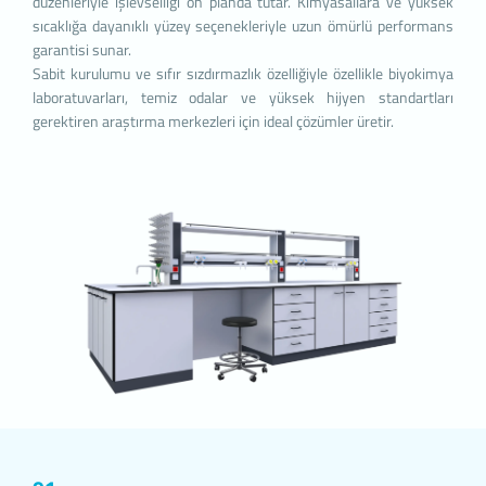
2. ÇEREZ NEDİR ve KULLANIM A
düzenleriyle işlevselliği ön planda tutar. Kimyasallara ve yüksek
Çerezler, ziyaret ettiğiniz internet sitele
sıcaklığa dayanıklı yüzey seçenekleriyle uzun ömürlü performans
depolanan küçük metin dosyalarıdır. Sitede
garantisi sunar.
siteye bir sonraki ziyaretinizde tercihler
Sabit kurulumu ve sıfır sızdırmazlık özelliğiyle özellikle biyokimya
hizmetlerimizde geliştirmeler yapmamıza y
laboratuvarları, temiz odalar ve yüksek hijyen standartları
kişiselleştirilmiş bir kullanım deneyimi ya
gerektiren araştırma merkezleri için ideal çözümler üretir.
İnternet Sitemizde çerez kullanılmasının
İnternet sitesinin işlevselliğini ve p
İnternet Sitesini iyileştirmek ve İnter
tercihlerine göre kişiselleştirmek;
İnternet Sitesinin, sizin ve Kurum’un
işlemlerin gerçekleştirilmesini önlem
5651 sayılı Internet Ortamında Yapıla
Mücadele Edilmesi Hakkında Kanun ve
Esaslar Hakkında Yönetmelik’ten kay
yerine getirmek.
3.İNTERNET SİTEMİZDE KULLA
3.1.Oturum Çerezleri
Oturum çerezlerini ziyaretinizi süresince
Sitelerimizin ve sizin, ziyaretinizde güvenl
geçici çerezlerdir, siz tarayıcınızı kapatıp s