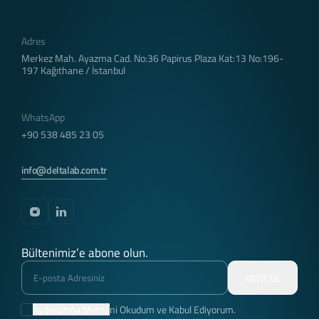
Adres
Merkez Mah. Ayazma Cad. No:36 Papirus Plaza Kat:13 No:196-
197 Kağıthane / İstanbul
WhatsApp
+90 538 485 23 05
info@deltalab.com.tr
Bültenimiz’e abone olun.
KAYIT OL
Aydınlatma Metni'
ni Okudum ve Kabul Ediyorum.